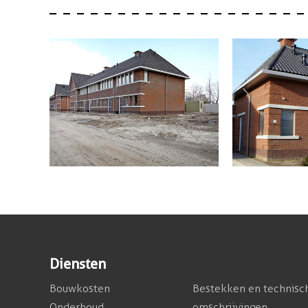
Diensten
Bouwkosten
Bestekken en technisc
Onderhoud
omschrijvingen