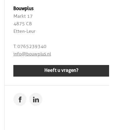
Bouwplus
Markt 17
4875 CB
Etten-Leur
T: 0765239340
info@bouwplus.nl
Heeft u vragen?