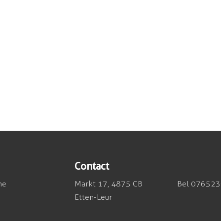
Contact
he
Markt 17, 4875 CB
Bel 07652
Etten-Leur