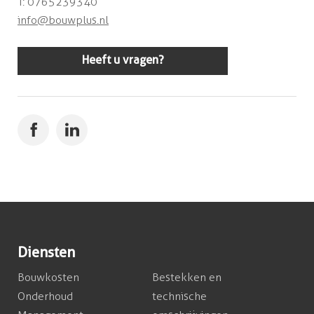
T: 0765239340
info@bouwplus.nl
Heeft u vragen?
Diensten
Bouwkosten
Bestekken en
Onderhoud
technische